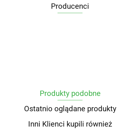
Producenci
DIP-MAR
Produkty podobne
piaskownicedladzieci.pl
Ostatnio oglądane produkty
Inni Klienci kupili również