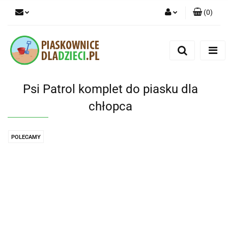
(
0
)
Zaloguj się
Zarejestruj się
Dodaj zgłoszenie
Psi Patrol komplet do piasku dla
chłopca
POLECAMY