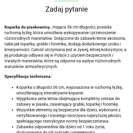
Zadaj pytanie
Koparka do piaskownicy
, mająca 36 cm długości, posiada
ruchomą łyżkę, która umożliwia wykopywanie i przenoszenie
różnorodnych materiałów. Dołączone do zabawki letnie akcesoria,
takie jak łopatka, grabki i foremka, dodają dodatkowego uroku i
kreatywności. Całość utrzymana jest w żywej, letniej kolorystyce, a
jej produkcja odbywa się w Polsce z użyciem bezpiecznych i
trwałych materiałów, które są odporne na wpływ różnorodnych
warunków atmosferycznych.
Specyfikacja techniczna:
Koparka o długości 36 cm, wyposażona w ruchomą łyżkę,
umożliwiającą interaktywne kopanie.
Wyjątkowa seria letnia obejmująca kompletny zestaw do
zabawy w piasku, zawierający grabki, łopatkę i foremkę.
Wszystkie elementy są bezpieczne dla dzieci, wykonane z
certyfikowanego i trwałego tworzywa najwyższej jakości,
spełniającego restrykcyjne normy bezpieczeństwa.
Zabawka odpowiednia dla dzieci od 1 roku życia,
dostosowana do ich potrzeb i umiejętności.