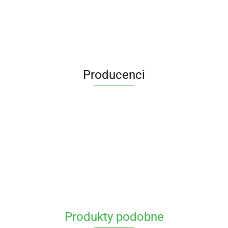
Producenci
DIP-MAR
Produkty podobne
piaskownicedladzieci.pl