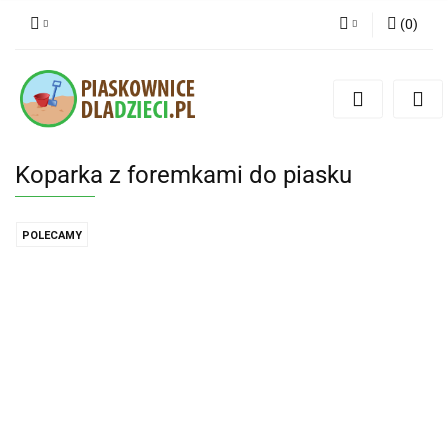
(
0
)
Zaloguj się
Zarejestruj się
Dodaj zgłoszenie
Koparka z foremkami do piasku
POLECAMY