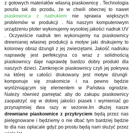
z gotowych materiałów własną piaskownicę . Technologia
poszła tak do przodu, że w chwili obecnej to nawet
piaskownica z nadrukiem
nie sprawia większych
problemów w produkcji . Na naszym komputerowym
urządzeniu ploter wykonujemy wysokiej jakości nadruk UV
. Oczywiście nadruk ten wykonujemy na piaskownicy
drewnianej własnej produkcji a motyw jaki drukujemy to
kolorowy obraz dżungli z jej zwierzętami. Jakość nadruku
naprawdę jest perfekcyjna co wraz z solidnością
piaskownicy daje naprawdę bardzo dobry produkt dla
naszych dzieci. Zamknięcie piaskownicy czyli jej pokrywa
na której w całości drukowany jest motyw dżungli
komponuje się znakomicie i na pewno będzie
wyróżniającym się elementem w Państwa ogrodzie.
Należy również pamiętać aby do zakupu piaskownicy
zaopatrzyć się w dobrej jakości piasek i wymieniać go
przynajmniej dwa razy w sezonie.
Im dłużej nasze
drewniane piaskownice z przykryciem
będą przez nas
pielęgnowane i będziemy o nie dbać tym bardziej będzie
to dla nas opłacale gdyż po prostu będą nam służyć przez